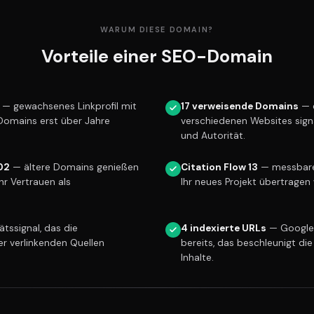
WARUM DIESE DOMAIN?
Vorteile einer SEO-Domain
— gewachsenes Linkprofil mit
17 verweisende Domains
— e
 Domains erst über Jahre
verschiedenen Websites sign
und Autorität.
02
— ältere Domains genießen
Citation Flow 13
— messbare 
r Vertrauen als
Ihr neues Projekt übertragen 
tssignal, das die
4 indexierte URLs
— Google 
er verlinkenden Quellen
bereits, das beschleunigt die
Inhalte.